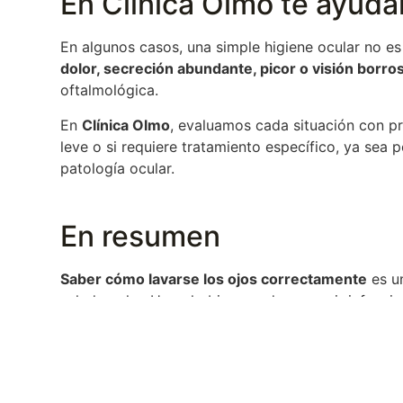
En Clínica Olmo te ayuda
En algunos casos, una simple higiene ocular no es 
dolor, secreción abundante, picor o visión borro
oftalmológica.
En
Clínica Olmo
, evaluamos cada situación con pre
leve o si requiere tratamiento específico, ya sea p
patología ocular.
En resumen
Saber cómo lavarse los ojos correctamente
es un
salud ocular. Hacerlo bien puede prevenir infeccion
Ante la duda, consulta siempre con un profesiona
sentirte mejor.
Propósito para el 2026: cuidar tu salud visual