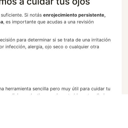
mos a cuidar tus ojos
suficiente. Si notás
enrojecimiento persistente,
sa
, es importante que acudas a una revisión
cisión para determinar si se trata de una irritación
or infección, alergia, ojo seco o cualquier otra
a herramienta sencilla pero muy útil para cuidar tu
es, aliviar molestias y mejorar tu bienestar diario.
l. En Clínica Olmo, estamos para ayudarte a ver y
La importancia del deporte en la salud visual