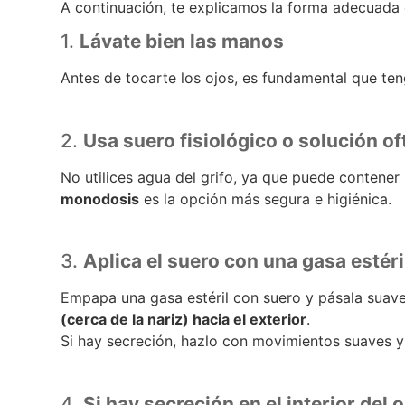
A continuación, te explicamos la forma adecuada d
1.
Lávate bien las manos
Antes de tocarte los ojos, es fundamental que ten
2.
Usa suero fisiológico o solución of
No utilices agua del grifo, ya que puede contener
monodosis
es la opción más segura e higiénica.
3.
Aplica el suero con una gasa estér
Empapa una gasa estéril con suero y pásala suav
(cerca de la nariz) hacia el exterior
.
Si hay secreción, hazlo con movimientos suaves y 
4.
Si hay secreción en el interior del 