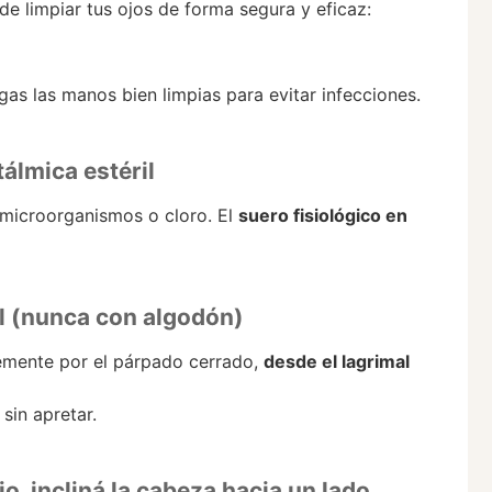
e limpiar tus ojos de forma segura y eficaz:
gas las manos bien limpias para evitar infecciones.
tálmica estéril
 microorganismos o cloro. El
suero fisiológico en
il (nunca con algodón)
emente por el párpado cerrado,
desde el lagrimal
sin apretar.
ojo, incliná la cabeza hacia un lado