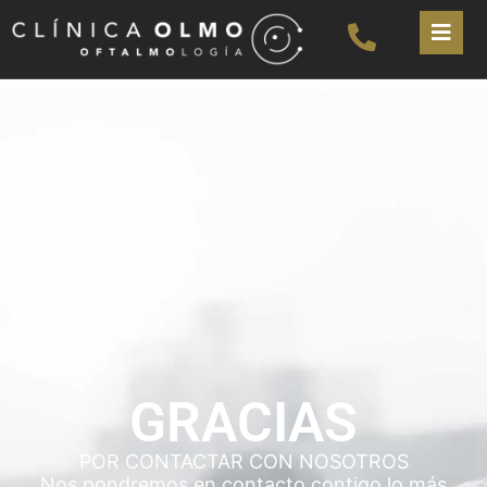
GRACIAS
POR CONTACTAR CON NOSOTROS
Nos pondremos en contacto contigo lo más