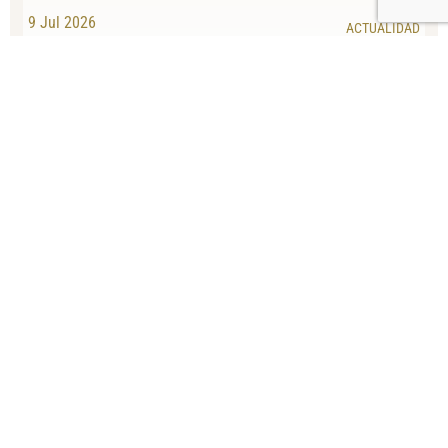
9 Jul 2026
ACTUALIDAD
¿Por qué lloras más en la piscina? El
cloro y tus ojos explicados
23 Jun 2026
ACTUALIDAD