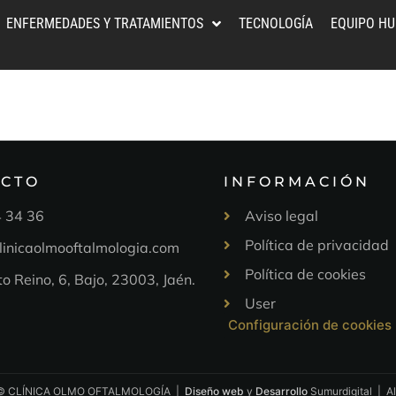
ENFERMEDADES Y TRATAMIENTOS
TECNOLOGÍA
EQUIPO H
ACTO
INFORMACIÓN
 34 36
Aviso legal
Política de privacidad
linicaolmooftalmologia.com
Política de cookies
to Reino, 6, Bajo, 23003, Jaén.
User
Configuración de cookies
4 © CLÍNICA OLMO OFTALMOLOGÍA |
Diseño web
y
Desarrollo
Sumurdigital | Al