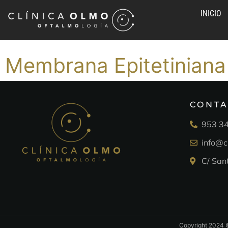
INICIO
Membrana Epitetiniana
CONT
953 34
info@c
C/ San
Copyright 202