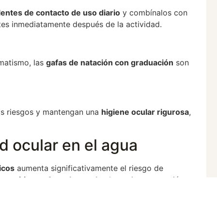
lentes de contacto de uso diario
y combínalos con
ntes inmediatamente después de la actividad.
gmatismo, las
gafas de natación con graduación
son
tos riesgos y mantengan una
higiene ocular rigurosa
,
d ocular en el agua
icos
aumenta significativamente el riesgo de
ueratitis por Acanthamoeba
. La mejor prevención
s seguras y seguir buenas prácticas de higiene. Ante
 agua, es fundamental consultar a un oftalmólogo de