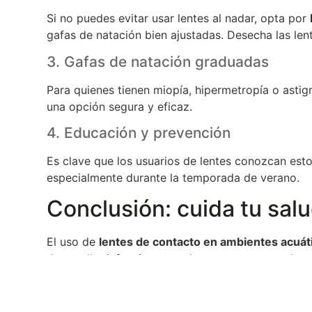
Si no puedes evitar usar lentes al nadar, opta por
gafas de natación bien ajustadas. Desecha las le
3. Gafas de natación graduadas
Para quienes tienen miopía, hipermetropía o asti
una opción segura y eficaz.
4. Educación y prevención
Es clave que los usuarios de lentes conozcan es
especialmente durante la temporada de verano.
Conclusión: cuida tu salu
El uso de
lentes de contacto en ambientes acuát
desarrollar infecciones oculares graves como la
q
es evitar su uso en el agua, optar por alternativa
cualquier molestia ocular tras haber estado en el
inmediato.