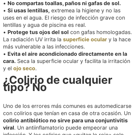
•
No compartas toallas, paños ni gafas de sol.
•
Si usas lentillas,
extremea la higiene y no las
uses en el agua. El riesgo de infección grave con
lentillas y agua de piscina es real.
•
Protege tus ojos del sol
con gafas homologadas.
La radiación UV irrita la
superficie ocular
y la hace
más vulnerable a las infecciones.
•
Evita el aire acondicionado directamente en la
cara.
Seca la superficie ocular y facilita la irritación
y el
ojo seco
.
¿Colirio de cualquier
tipo? No
Uno de los errores más comunes es automedicarse
con colirios que tenían en casa de otra ocasión. Un
colirio antibiótico no sirve para una conjuntivitis
viral
. Un antiinflamatorio puede empeorar una
infección. Y los colirios que «quitan lo rojo» solo